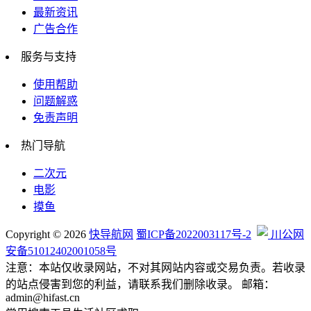
最新资讯
行业企业
广告合作
服务与支持
使用帮助
自媒体相关
问题解惑
免责声明
热门导航
网络科技
二次元
电影
摸鱼
编程帮手
Copyright © 2026
快导航网
蜀ICP备2022003117号-2
川公网
安备51012402001058号
注意：本站仅收录网站，不对其网站内容或交易负责。若收录
的站点侵害到您的利益，请联系我们删除收录。 邮箱：
admin@hifast.cn
综合其他