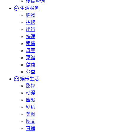
便民查询
生活服务
购物
招聘
出行
快递
租售
母婴
菜谱
健康
公益
娱乐生活
影视
动漫
幽默
壁纸
美图
图文
直播