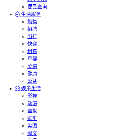
便民查询
生活服务
购物
招聘
出行
快递
租售
母婴
菜谱
健康
公益
娱乐生活
影视
动漫
幽默
壁纸
美图
图文