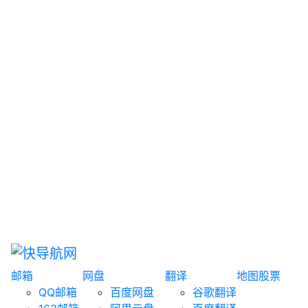
网盘搜索
书籍搜索
文案大全
聚合搜索
资源分享
博客论坛
探索发现
趣站
酷站
全景
临时邮箱
榜单排名
邮箱
网盘
翻译
地图
股票
QQ邮箱
百度网盘
谷歌翻译