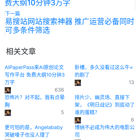
费大纲10分钟3万字
下一篇
易搜站网站搜索神器 推广运营必备同时
可多条件筛选
相关文章
AIPaperPass来AI原创论文
卧槽，多久没看过这么牛×
写作平台 免费大纲10分钟3
的剧了
万字
13
636
恐怖片？对不起，我有点晕
排片少、幽灵场、直接下
胸
架，《明日战记》到底动了
5
谁的蛋糕？
6
更可怕的是，Angelababy
博纳不必成为伟大的电影公
哭破嗓子也没人理了
司