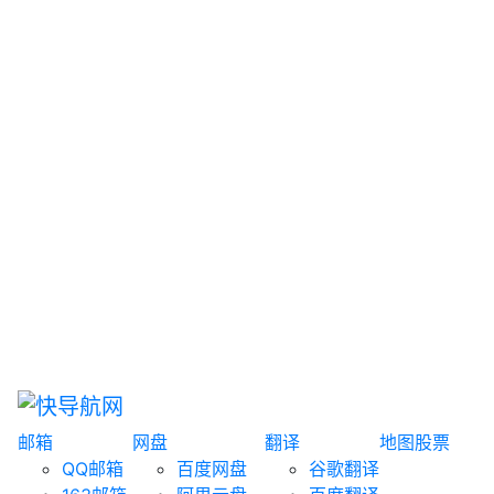
网盘搜索
书籍搜索
文案大全
聚合搜索
资源分享
博客论坛
探索发现
趣站
酷站
全景
临时邮箱
榜单排名
邮箱
网盘
翻译
地图
股票
QQ邮箱
百度网盘
谷歌翻译