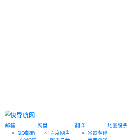
网盘搜索
书籍搜索
文案大全
聚合搜索
资源分享
博客论坛
探索发现
趣站
酷站
全景
临时邮箱
榜单排名
邮箱
网盘
翻译
地图
股票
QQ邮箱
百度网盘
谷歌翻译