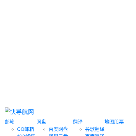
网盘搜索
书籍搜索
文案大全
聚合搜索
资源分享
博客论坛
探索发现
趣站
酷站
全景
临时邮箱
榜单排名
邮箱
网盘
翻译
地图
股票
QQ邮箱
百度网盘
谷歌翻译