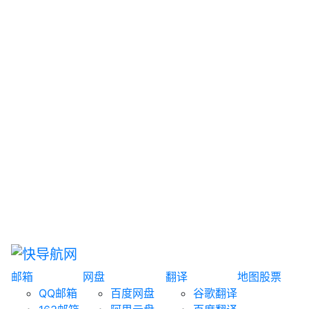
网盘搜索
书籍搜索
文案大全
聚合搜索
资源分享
博客论坛
探索发现
趣站
酷站
全景
临时邮箱
榜单排名
邮箱
网盘
翻译
地图
股票
QQ邮箱
百度网盘
谷歌翻译