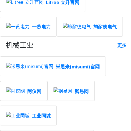
Litree 立升官网
一览电力
施耐德电气
机械工业
更多
米思米(misumi)官网
阿仪网
钢易网
工业同城