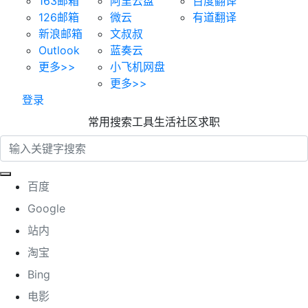
163邮箱
阿里云盘
百度翻译
126邮箱
微云
有道翻译
新浪邮箱
文叔叔
Outlook
蓝奏云
更多>>
小飞机网盘
更多>>
登录
常用
搜索
工具
生活
社区
求职
百度
Google
站内
淘宝
Bing
电影