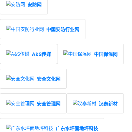
安防网
中国安防行业网
A&S传媒
中国保温网
安全文化网
安全管理网
汉泰新材
广东水坪面地坪科技