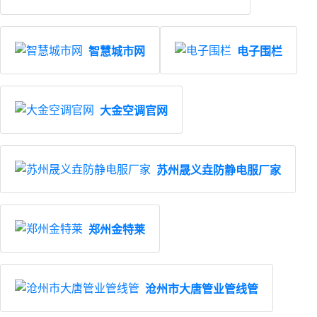
智慧城市网
电子围栏
大金空调官网
苏州晟义垚防静电服厂家
郑州金特莱
沧州市大唐管业管线管