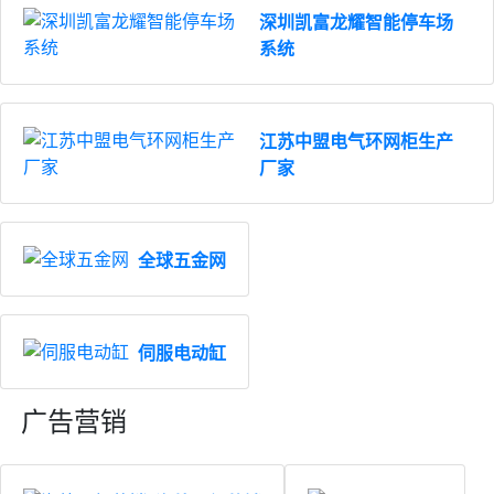
深圳凯富龙耀智能停车场
系统
江苏中盟电气环网柜生产
厂家
全球五金网
伺服电动缸
广告营销