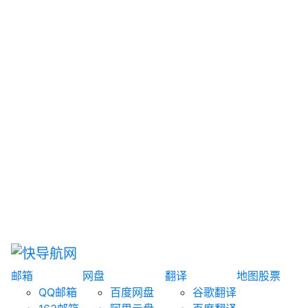
网盘搜索
书籍搜索
文案大全
聚合搜索
资源分享
博客论坛
探索发现
趣站
酷站
全景
临时邮箱
榜单排名
邮箱
网盘
翻译
地图
股票
QQ邮箱
百度网盘
谷歌翻译