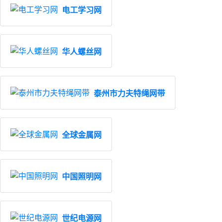
电工学习网
华人螺丝网
泰州市力夫特绳网带
全球金属网
中国照明网
世纪电源网