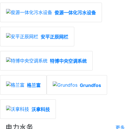
俊源一体化污水设备
安平正辰网栏
特博中央空调系统
格兰富
Grundfos
沃拿科技
电力水务
更多