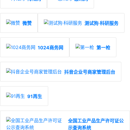
微赞
测试狗·科研服务
1024商务网
第一枪
抖音企业号商家管理后台
91再生
全国工业产品生产许可证公
示查询系统