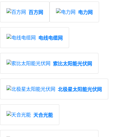
百方网
电力网
电线电缆网
索比太阳能光伏网
北极星太阳能光伏网
天合光能