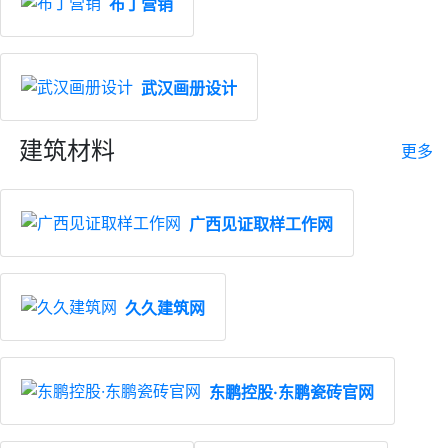
布丁营销
武汉画册设计
建筑材料
更多
广西见证取样工作网
久久建筑网
东鹏控股·东鹏瓷砖官网