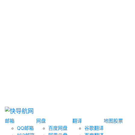
网盘搜索
书籍搜索
文案大全
聚合搜索
资源分享
博客论坛
探索发现
趣站
酷站
全景
临时邮箱
榜单排名
邮箱
网盘
翻译
地图
股票
QQ邮箱
百度网盘
谷歌翻译