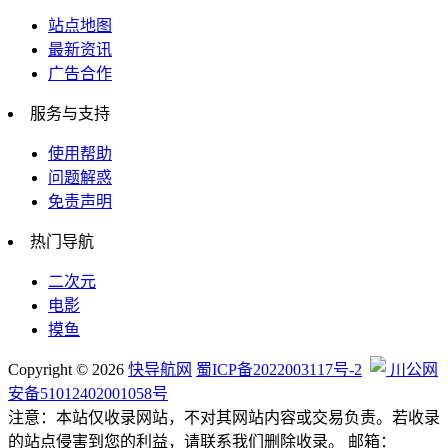
站点地图
最新资讯
行业企业
广告合作
服务与支持
使用帮助
自媒体相关
问题解惑
免责声明
热门导航
网络科技
二次元
电影
摸鱼
编程帮手
Copyright © 2026
快导航网
蜀ICP备2022003117号-2
川公网
安备51012402001058号
注意：本站仅收录网站，不对其网站内容或交易负责。若收录
的站点侵害到您的利益，请联系我们删除收录。 邮箱：