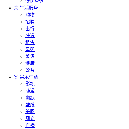
便民查询
生活服务
购物
招聘
出行
快递
租售
母婴
菜谱
健康
公益
娱乐生活
影视
动漫
幽默
壁纸
美图
图文
直播