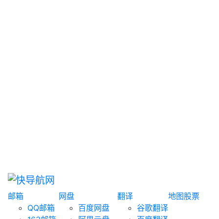
网盘搜索
书籍搜索
文案大全
聚合搜索
资源分享
博客论坛
探索发现
趣站
酷站
全景
临时邮箱
榜单排名
邮箱
网盘
翻译
地图
股票
QQ邮箱
百度网盘
谷歌翻译