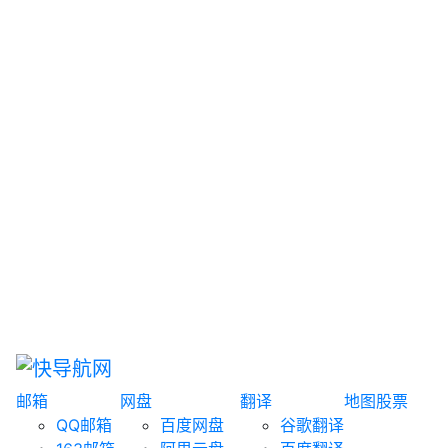
网盘搜索
书籍搜索
文案大全
聚合搜索
资源分享
博客论坛
探索发现
趣站
酷站
全景
临时邮箱
榜单排名
邮箱
网盘
翻译
地图
股票
QQ邮箱
百度网盘
谷歌翻译