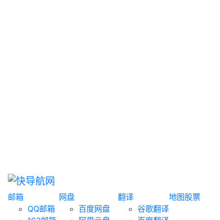
网盘搜索
书籍搜索
文案大全
聚合搜索
资源分享
博客论坛
探索发现
趣站
酷站
全景
临时邮箱
榜单排名
邮箱
网盘
翻译
地图
股票
QQ邮箱
百度网盘
谷歌翻译