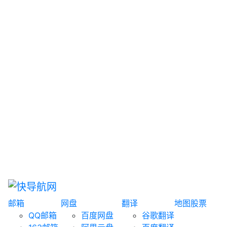
网盘搜索
书籍搜索
文案大全
聚合搜索
资源分享
博客论坛
探索发现
趣站
酷站
全景
临时邮箱
榜单排名
邮箱
网盘
翻译
地图
股票
QQ邮箱
百度网盘
谷歌翻译