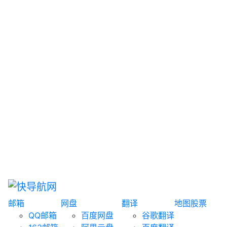
网盘搜索
书籍搜索
文案大全
聚合搜索
资源分享
博客论坛
探索发现
趣站
酷站
全景
临时邮箱
榜单排名
邮箱
网盘
翻译
地图
股票
QQ邮箱
百度网盘
谷歌翻译