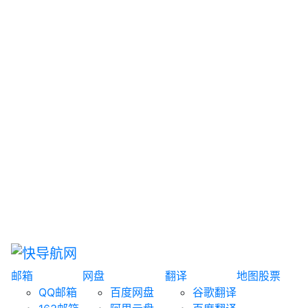
网盘搜索
书籍搜索
文案大全
聚合搜索
资源分享
博客论坛
探索发现
趣站
酷站
全景
临时邮箱
榜单排名
邮箱
网盘
翻译
地图
股票
QQ邮箱
百度网盘
谷歌翻译