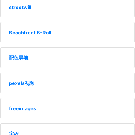
streetwill
Beachfront B-Roll
配色导航
pexels视频
freeimages
字魂