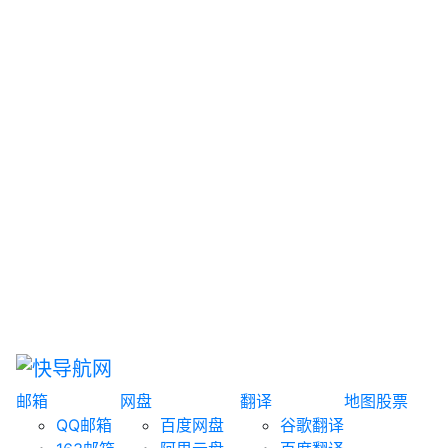
网盘搜索
书籍搜索
文案大全
聚合搜索
资源分享
博客论坛
探索发现
趣站
酷站
全景
临时邮箱
榜单排名
邮箱
网盘
翻译
地图
股票
QQ邮箱
百度网盘
谷歌翻译