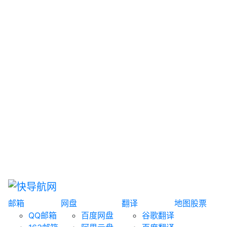
网盘搜索
书籍搜索
文案大全
聚合搜索
资源分享
博客论坛
探索发现
趣站
酷站
全景
临时邮箱
榜单排名
邮箱
网盘
翻译
地图
股票
QQ邮箱
百度网盘
谷歌翻译