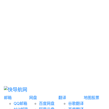
网盘搜索
书籍搜索
文案大全
聚合搜索
资源分享
博客论坛
探索发现
趣站
酷站
全景
临时邮箱
榜单排名
邮箱
网盘
翻译
地图
股票
QQ邮箱
百度网盘
谷歌翻译