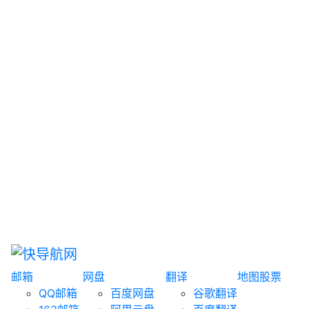
网盘搜索
书籍搜索
文案大全
聚合搜索
资源分享
博客论坛
探索发现
趣站
酷站
全景
临时邮箱
榜单排名
邮箱
网盘
翻译
地图
股票
QQ邮箱
百度网盘
谷歌翻译