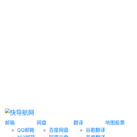
网盘搜索
书籍搜索
文案大全
聚合搜索
资源分享
博客论坛
探索发现
趣站
酷站
全景
临时邮箱
榜单排名
邮箱
网盘
翻译
地图
股票
QQ邮箱
百度网盘
谷歌翻译