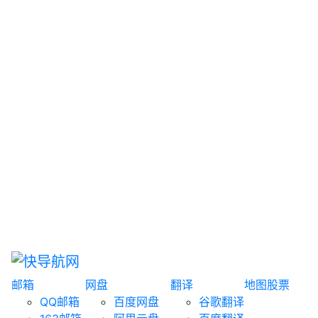
网盘搜索
书籍搜索
文案大全
聚合搜索
资源分享
博客论坛
探索发现
趣站
酷站
全景
临时邮箱
榜单排名
邮箱
网盘
翻译
地图
股票
QQ邮箱
百度网盘
谷歌翻译