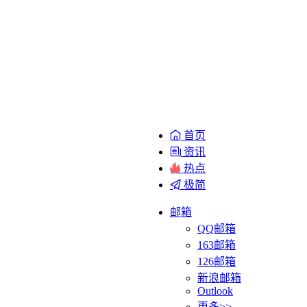
首页
资讯
热点
极简
邮箱
QQ邮箱
163邮箱
126邮箱
新浪邮箱
Outlook
更多>>