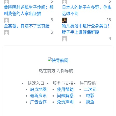
5
5
黄晓明辟谣私生子传闻：想
日本人的路子有多野，你永
叫我爸的人拿出证据
远想不到
8
15
金高银，真演不了贫穷脸
颖儿裹浴巾进行全身美白！
6
脖子手上紧缠保鲜膜
4
站在前方,为你导航！
快速入口
服务与支持
热门导航
站点地图
使用帮助
二次元
最新资讯
问题解惑
电影
广告合作
免责声明
摸鱼