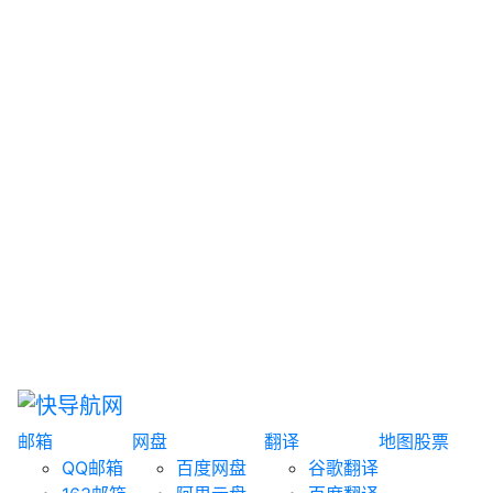
网盘搜索
书籍搜索
文案大全
聚合搜索
资源分享
博客论坛
探索发现
趣站
酷站
全景
临时邮箱
榜单排名
邮箱
网盘
翻译
地图
股票
QQ邮箱
百度网盘
谷歌翻译