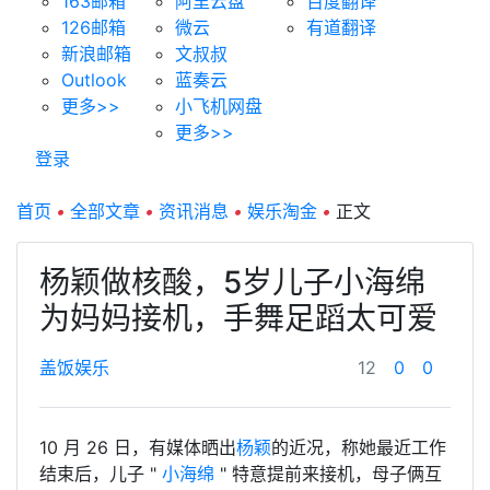
163邮箱
阿里云盘
百度翻译
126邮箱
微云
有道翻译
新浪邮箱
文叔叔
Outlook
蓝奏云
更多>>
小飞机网盘
更多>>
登录
首页
•
全部文章
•
资讯消息
•
娱乐淘金
•
正文
杨颖做核酸，5岁儿子小海绵
为妈妈接机，手舞足蹈太可爱
盖饭娱乐
12
0
0
10 月 26 日，有媒体晒出
杨颖
的近况，称她最近工作
结束后，儿子 "
小海绵
" 特意提前来接机，母子俩互