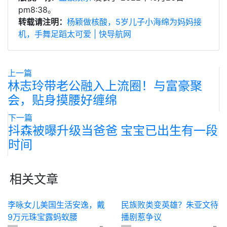
pm8:38。
转载请注明：
杨颖做核酸，5岁儿子小海绵为妈妈接
机，手舞足蹈太可爱 | 快导航网
上一篇
林志玲带老公融入上流圈！与富豪聚
会，贴身摸腰好缠绵
下一篇
抖森被曝升级当爸爸 宝宝已出生有一段
时间
相关文章
李咏女儿美国生活安逸，戴
民族败类变英雄？朱亚文待
9万元珠宝露蚂蚁腰
播剧惹争议