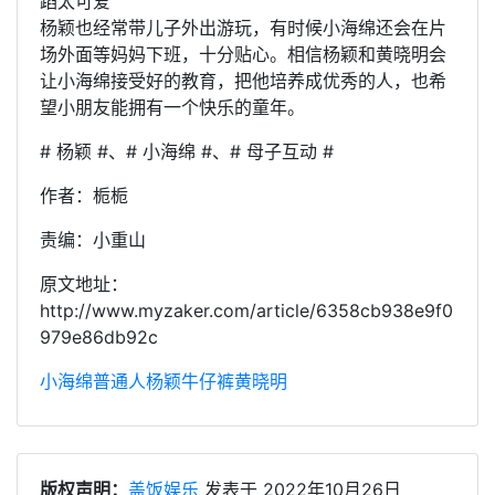
杨颖也经常带儿子外出游玩，有时候小海绵还会在片
场外面等妈妈下班，十分贴心。相信杨颖和黄晓明会
让小海绵接受好的教育，把他培养成优秀的人，也希
望小朋友能拥有一个快乐的童年。
# 杨颖 #、# 小海绵 #、# 母子互动 #
作者：栀栀
责编：小重山
原文地址：
http://www.myzaker.com/article/6358cb938e9f0
979e86db92c
小海绵
普通人
杨颖
牛仔裤
黄晓明
版权声明：
盖饭娱乐
发表于 2022年10月26日