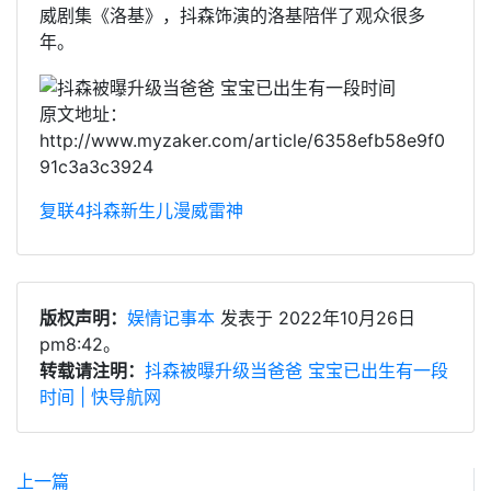
威剧集《洛基》，抖森饰演的洛基陪伴了观众很多
年。
原文地址：
http://www.myzaker.com/article/6358efb58e9f0
91c3a3c3924
复联4
抖森
新生儿
漫威
雷神
版权声明：
娱情记事本
发表于 2022年10月26日
pm8:42。
转载请注明：
抖森被曝升级当爸爸 宝宝已出生有一段
时间 | 快导航网
上一篇