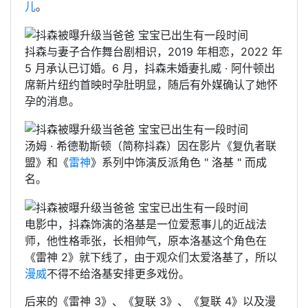
儿
。
抖森与妻子合作舞台剧相识，2019 年相恋，2022 年
5 月承认已订婚。6 月，抖森未婚妻扎威 · 阿什顿出
席新片纽约首映时孕肚明显，随后有外媒确认了她怀
孕的消息。
汤姆 · 希德勒斯顿（简称抖森）因在影片《复仇者联
盟》和《
雷神
》系列中饰演反派角色 " 洛基 " 而成
名。
电影中，抖森饰演的洛基是一位爱惹事儿的近战法
师，他性格乖张，长相帅气，原本洛基这个角色在
《雷神 2》就下线了，由于观众们太爱洛基了，所以
漫威
不得不给洛基安排更多戏份。
后来的《雷神 3》、《复联 3》、《复联 4》以及漫