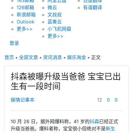
163邮箱
阿里云盘
百度翻译
126邮箱
微云
有道翻译
新浪邮箱
文叔叔
Outlook
蓝奏云
更多>>
小飞机网盘
更多>>
登录
首页
•
全部文章
•
资讯消息
•
娱乐淘金
•
正文
抖森被曝升级当爸爸 宝宝已出
生有一段时间
娱情记事本
12
0
0
10 月 26 日，据外网爆料称，41 岁的
抖森
已经正式
升级当爸爸。爆料者称，宝宝很小但绝对不是
新生