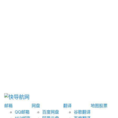
网盘搜索
书籍搜索
文案大全
聚合搜索
资源分享
博客论坛
探索发现
趣站
酷站
全景
临时邮箱
榜单排名
邮箱
网盘
翻译
地图
股票
QQ邮箱
百度网盘
谷歌翻译