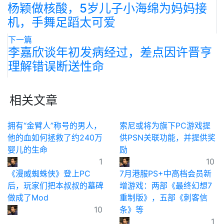
杨颖做核酸，5岁儿子小海绵为妈妈接
机，手舞足蹈太可爱
下一篇
李嘉欣谈年初发病经过，差点因许晋亨
理解错误断送性命
相关文章
拥有“金臂人”称号的男人，
索尼或将为旗下PC游戏提
他的血如何拯救了约240万
供PSN关联功能，并提供奖
婴儿的生命
励
1
10
《漫威蜘蛛侠》登上PC
7月港服PS+中高档会员新
后，玩家们把本叔叔的墓碑
增游戏：两部《最终幻想7
做成了Mod
重制版》，五部《刺客信
10
条》等
1