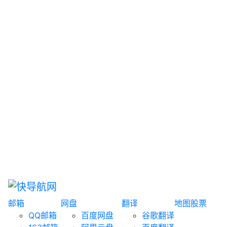
网盘搜索
书籍搜索
文案大全
聚合搜索
资源分享
博客论坛
探索发现
趣站
酷站
全景
临时邮箱
榜单排名
邮箱
网盘
翻译
地图
股票
QQ邮箱
百度网盘
谷歌翻译