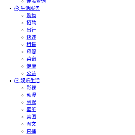
便民查询
生活服务
购物
招聘
出行
快递
租售
母婴
菜谱
健康
公益
娱乐生活
影视
动漫
幽默
壁纸
美图
图文
直播