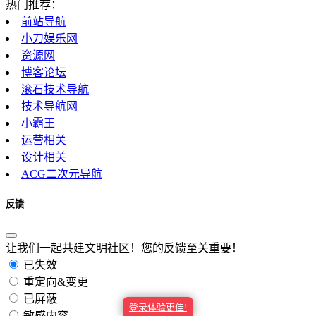
热门推荐：
前站导航
影视工具
小刀娱乐网
资源网
博客论坛
滚石技术导航
影视基地
技术导航网
小霸王
运营相关
设计相关
ACG二次元导航
工具大全
反馈
让我们一起共建文明社区！您的反馈至关重要！
学术资源
已失效
重定向&变更
已屏蔽
登录体验更佳!
敏感内容