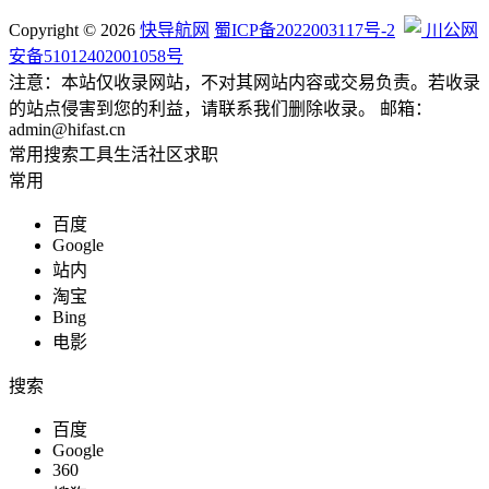
编程帮手
Copyright © 2026
快导航网
蜀ICP备2022003117号-2
川公网
安备51012402001058号
注意：本站仅收录网站，不对其网站内容或交易负责。若收录
的站点侵害到您的利益，请联系我们删除收录。 邮箱：
admin@hifast.cn
综合其他
常用
搜索
工具
生活
社区
求职
常用
百度
Google
站长助手
站内
淘宝
Bing
电影
知识充能
搜索
百度
Google
360
电商运营