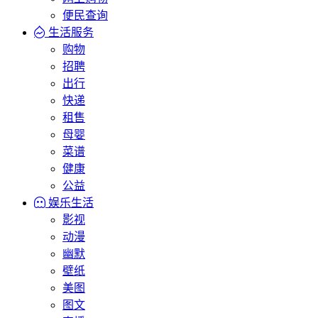
便民查询
生活服务
购物
招聘
出行
快递
租售
母婴
菜谱
健康
公益
娱乐生活
影视
动漫
幽默
壁纸
美图
图文