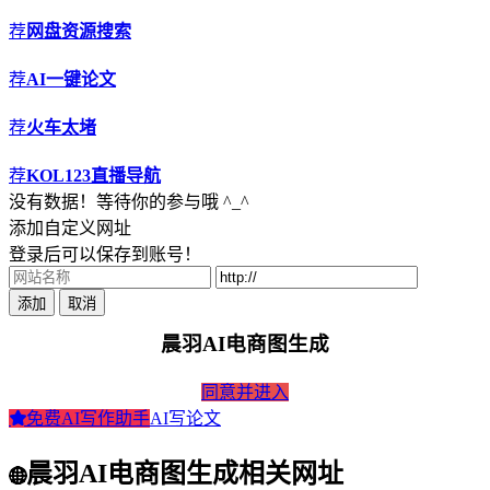
荐
网盘资源搜索
荐
AI一键论文
荐
火车太堵
荐
KOL123直播导航
没有数据！等待你的参与哦 ^_^
添加自定义网址
登录后可以保存到账号！
添加
取消
晨羽AI电商图生成
同意并进入
免费AI写作助手
AI写论文
晨羽AI电商图生成相关网址