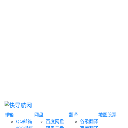
网盘搜索
书籍搜索
文案大全
聚合搜索
资源分享
博客论坛
探索发现
趣站
酷站
全景
临时邮箱
榜单排名
邮箱
网盘
翻译
地图
股票
QQ邮箱
百度网盘
谷歌翻译