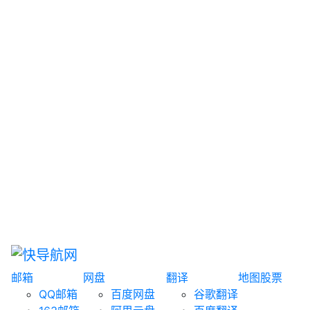
网盘搜索
书籍搜索
文案大全
聚合搜索
资源分享
博客论坛
探索发现
趣站
酷站
全景
临时邮箱
榜单排名
邮箱
网盘
翻译
地图
股票
QQ邮箱
百度网盘
谷歌翻译