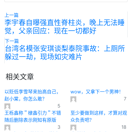
上一篇
李宇春自曝强直性脊柱炎，晚上无法睡
觉，父亲回应：现在一切都好
下一篇
台湾名模张安琪谈梨泰院事故：上厕所
躲过一劫，现场如灾难片
相关文章
以贬低李雪琴来抬高自己，
wow，又拿下一个男神！
赵小棠，你怎么敢？
7
5
王栎鑫称＂棣鑫引力＂不错
至少要做到这样，才算对观
随后删除表示刚知有原版
众负责吧？
3
18