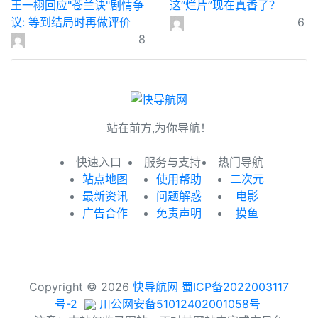
王一栩回应"苍兰诀"剧情争
这“烂片”现在真香了？
议: 等到结局时再做评价
6
8
站在前方,为你导航！
快速入口
服务与支持
热门导航
站点地图
使用帮助
二次元
最新资讯
问题解惑
电影
广告合作
免责声明
摸鱼
Copyright © 2026
快导航网
蜀ICP备2022003117
号-2
川公网安备51012402001058号