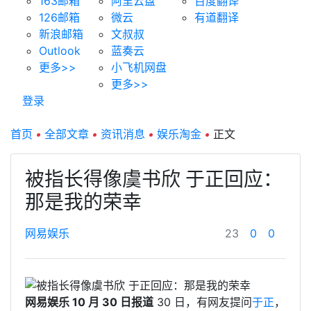
163邮箱
阿里云盘
百度翻译
126邮箱
微云
有道翻译
新浪邮箱
文叔叔
Outlook
蓝奏云
更多>>
小飞机网盘
更多>>
登录
首页
•
全部文章
•
资讯消息
•
娱乐淘金
•
正文
被指长得像虞书欣 于正回应：
那是我的荣幸
网易娱乐
23
0
0
网易娱乐 10 月 30 日报道
30 日，有网友提问
于正
，