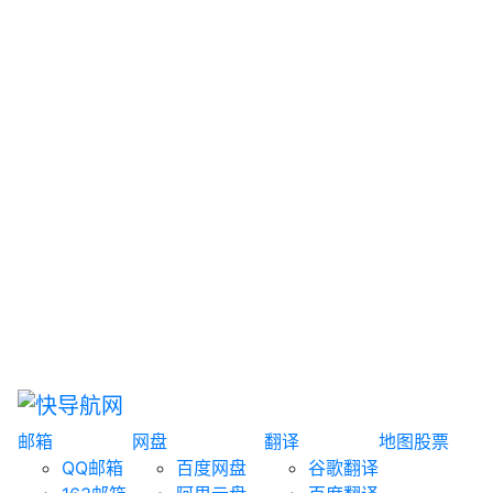
网盘搜索
书籍搜索
文案大全
聚合搜索
资源分享
博客论坛
探索发现
趣站
酷站
全景
临时邮箱
榜单排名
邮箱
网盘
翻译
地图
股票
QQ邮箱
百度网盘
谷歌翻译