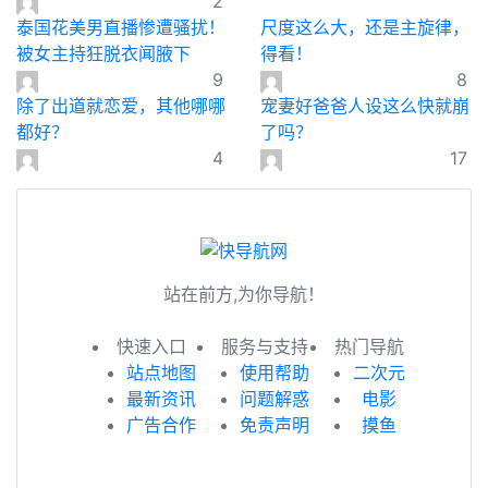
2
泰国花美男直播惨遭骚扰！
尺度这么大，还是主旋律，
被女主持狂脱衣闻腋下
得看！
9
8
除了出道就恋爱，其他哪哪
宠妻好爸爸人设这么快就崩
都好？
了吗？
4
17
站在前方,为你导航！
快速入口
服务与支持
热门导航
站点地图
使用帮助
二次元
最新资讯
问题解惑
电影
广告合作
免责声明
摸鱼