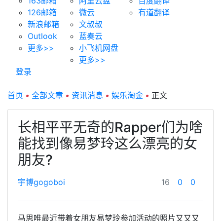
163邮箱
阿里云盘
百度翻译
126邮箱
微云
有道翻译
新浪邮箱
文叔叔
Outlook
蓝奏云
更多>>
小飞机网盘
更多>>
登录
首页
•
全部文章
•
资讯消息
•
娱乐淘金
•
正文
长相平平无奇的Rapper们为啥
能找到像易梦玲这么漂亮的女
朋友?
宇博gogoboi
16
0
0
马思唯最近带着女朋友易梦玲参加活动的照片又又又