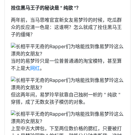
拴住黑马王子的秘诀是 " 纯欲 "？
两年前，当马思唯官宣新女友易梦玲的时候，吃瓜群
众的反应清一色是：这谁啊？怎么就成了拴住黑马王
子的缰绳？
当时的易梦玲只是一位普普通通的淘宝模特，甚至算
不上是大
网红
。
但这两年间，易梦玲早就靠自己独树一帜的 " 纯欲 "
穿搭，成了无数女孩子模仿的对象。
上至中古大牌包，下至两位数价格的腮红，只要被打