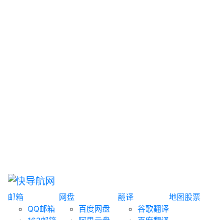
网盘搜索
书籍搜索
文案大全
聚合搜索
资源分享
博客论坛
探索发现
趣站
酷站
全景
临时邮箱
榜单排名
邮箱
网盘
翻译
地图
股票
QQ邮箱
百度网盘
谷歌翻译