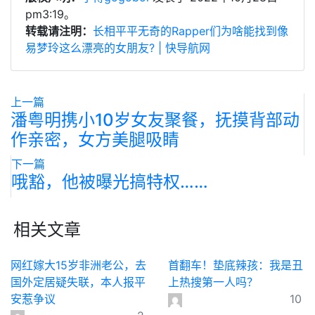
pm3:19。
转载请注明：
长相平平无奇的Rapper们为啥能找到像
易梦玲这么漂亮的女朋友? | 快导航网
上一篇
潘粤明携小10岁女友聚餐，抚摸背部动
作亲密，女方美腿吸睛
下一篇
哦豁，他被曝光搞特权……
相关文章
网红嫁大15岁非洲老公，去
首翻车！垫底辣孩：我是丑
国外定居疑失联，本人报平
上热搜第一人吗？
安惹争议
10