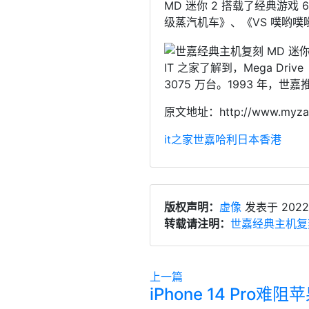
MD 迷你 2 搭载了经典游戏 
级蒸汽机车》、《VS 噗哟噗
IT 之家了解到，Mega Driv
3075 万台。1993 年，世
原文地址：http://www.myzake
it之家
世嘉
哈利
日本
香港
版权声明：
虚像
发表于 2022
转载请注明：
世嘉经典主机复刻
上一篇
iPhone 14 Pro难