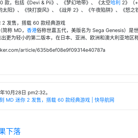
60 款，包括《Devi & Pii》、《梦幻地带》、《太空
哈利
2》（+
哟太阳》、《快打旋风》、《战斧 2》、《午夜陷阱》、《怒之铁
e（简称 MD，
香港
俗称世嘉五代，美版名为 Sega Genesis）是
嘉推出更为轻小的第二版本，在日本、亚洲、欧洲和澳大利亚地区称为 Meg
r.com/article/635b6ef08e9f09314e40787a
年10月28日 pm2:32。
 MD 迷你 2 发售，搭载 60 款经典游戏 | 快导航网
阻苹果下落