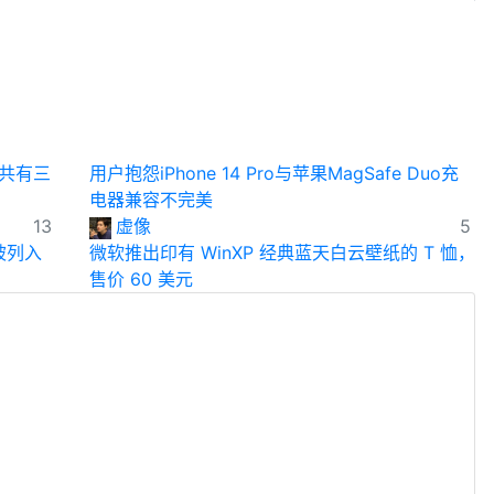
，共有三
用户抱怨iPhone 14 Pro与苹果MagSafe Duo充
电器兼容不完美
13
虚像
5
 月被列入
微软推出印有 WinXP 经典蓝天白云壁纸的 T 恤，
售价 60 美元
7
虚像
13