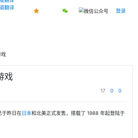
道翻译
登录
游戏
游戏
17
0
0
）已于昨日在
日本
和北美正式发售，搭载了 1988 年起登陆于