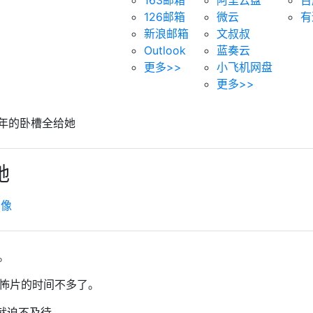
126邮箱
微云
有
新浪邮箱
文叔叔
Outlook
蓝奏云
更多>>
小飞机网盘
更多>>
年的卧槽全给她
她
虚像
天。
怖片的时间不多了。
早就迫不及待。