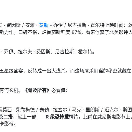
 · 费因斯 / 安雅 ·
泰勒
- 乔伊 / 尼古拉斯 · 霍尔特上映时间：20
新力作。口碑不俗，烂番茄新鲜度 87%，看来俘获了北美影评
- 乔伊、拉尔夫 · 费因斯、尼古拉斯 · 霍尔特。
五星级盛宴，反转成一出大逃杀。而这场屠杀阴谋的秘密就藏在
有何玄机。
《骨及所有》
必看值：
 蒂莫西 · 柴勒梅德 / 泰勒 · 拉塞尔 / 马克 · 里朗斯 / 迈克尔
甜茶二搭
，献上一部——
R 级恐怖爱情片。
此前在威尼斯电影节上
卡影帝。