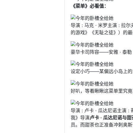
《菜单》
必看值：
导演 : 马克 · 米罗主演 : 拉尔夫
的游戏》《无耻之徒》）的最
豪华卡司阵容——安雅 · 泰勒 
设定小巧——某偏远小岛上的
好叭，等着瞅瞅这菜单里究竟
导演 : 卢卡 · 瓜达尼诺主演 :
我》导演
卢卡 · 瓜达尼诺与
员。而甜茶也正准备冲刺奥斯