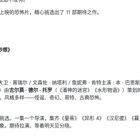
映的恐怖片，精心挑选出了 11 部期待之作。
思妙想》
大卫 · 普瑞尔 / 文森佐 · 纳塔利 / 詹妮弗 · 肯特主演 : 本 · 巴恩斯
飞）由
吉尔莫 · 德尔 · 托罗
（《潘神的迷宫》《水形物语》）策划的恐怖剧
，风格多样——怪诞、奇幻、哥特、古典恐怖。
挑选。一集一个导演，集齐《曼蒂》《异形 4》《汉尼拔》《
象。期待拉满，等着明天见分晓。