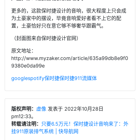
更多的，这款保时捷设计的音响，很大程度上只会成
为土豪家中的摆设，毕竟音响爱好者看不上它的配
置，土豪恰好只在意它够不够奢华跟霸气。
（封面图来自保时捷设计官网）
原文地址：
http://www.myzaker.com/article/635a99db8e9f0
9380e0da99e
google
spotify
保时捷
保时捷911
流媒体
版权声明：
虚像
发表于 2022年10月28日
pm12:33。
转载请注明：
只要6.5万元！保时捷设计音响来了：外
挂911原装排气系统 | 快导航网