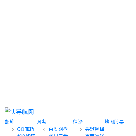
网盘搜索
书籍搜索
文案大全
聚合搜索
资源分享
博客论坛
探索发现
趣站
酷站
全景
临时邮箱
榜单排名
邮箱
网盘
翻译
地图
股票
QQ邮箱
百度网盘
谷歌翻译