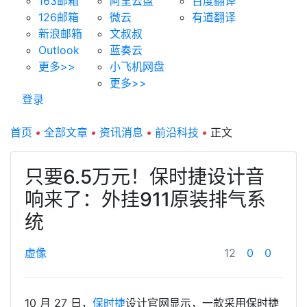
163邮箱
阿里云盘
百度翻译
126邮箱
微云
有道翻译
新浪邮箱
文叔叔
Outlook
蓝奏云
更多>>
小飞机网盘
更多>>
登录
首页
•
全部文章
•
资讯消息
•
前沿科技
•
正文
只要6.5万元！保时捷设计音
响来了：外挂911原装排气系
统
虚像
12
0
0
10 月 27 日，
保时捷
设计官网显示，一款采用保时捷