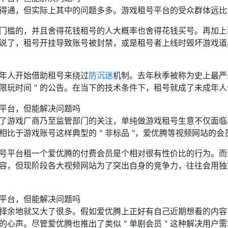
得通，但实际上其中的问题多多。游戏租号平台的受众群体远比
门槛的，并且舍得花钱租号的人大概率也舍得花钱买号。再加上
说了，租号开挂导致账号被封禁，或是租号者上线时毁坏游戏道
年人开始借助租号来绕过
防沉迷
机制。去年秋季被称为史上最严
年人限玩时间 " 的公告。在当下的技术条件下，租号就成了未成
了游戏厂商乃至监管部门的关注，单纯做游戏租号生意不仅面临
相比于游戏账号这样典型的 " 非标品 "，爱优腾等视频网站的
号平台租一个爱优腾的付费会员是个相对很有性价比的行为。而
容，但现阶段各大视频网站为了突出自身的竞争力，往往会用独
择余地就又大了很多。假如爱优腾上正好有自己近期想看的内容
的心声。尽管爱优腾也推出了类似 " 单剧会员 " 这种解决用