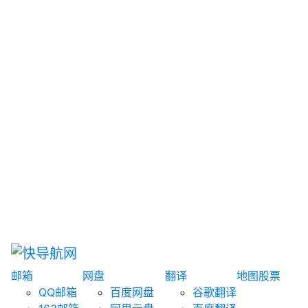
网盘搜索
书籍搜索
文案大全
聚合搜索
资源分享
博客论坛
探索发现
趣站
酷站
全景
临时邮箱
榜单排名
邮箱
网盘
翻译
地图
股票
QQ邮箱
百度网盘
谷歌翻译