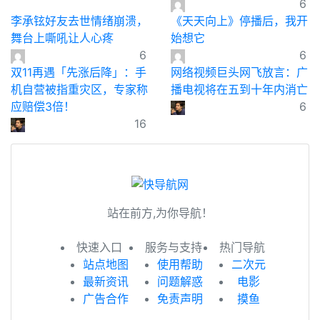
6
李承铉好友去世情绪崩溃，
《天天向上》停播后，我开
舞台上嘶吼让人心疼
始想它
6
6
双11再遇「先涨后降」：手
网络视频巨头网飞放言：广
机自营被指重灾区，专家称
播电视将在五到十年内消亡
应赔偿3倍！
6
16
站在前方,为你导航！
快速入口
服务与支持
热门导航
站点地图
使用帮助
二次元
最新资讯
问题解惑
电影
广告合作
免责声明
摸鱼