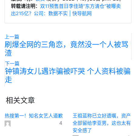
转载请注明：
双11预售首日李佳琦“东方清仓”被曝卖
出215亿？公司：数据不实 | 快导航网
上一篇
刷爆全网的三角恋，竟然没一个人被骂
渣
下一篇
钟镇涛女儿遇诈骗被吓哭 个人资料被骗
走
相关文章
热搜第一！知名女艺人道歉
王祖蓝称已立好遗嘱，资产
4
全部留给李亚男，这也太有
安全感了