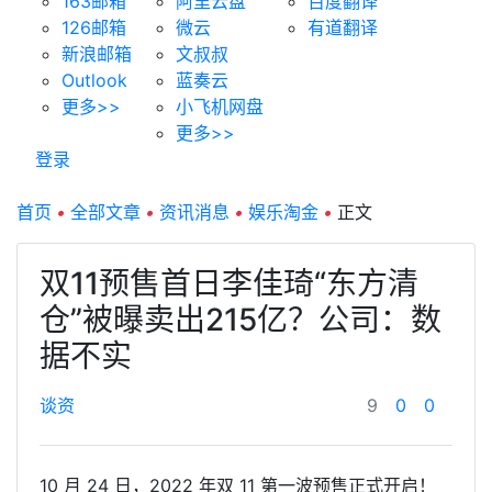
163邮箱
阿里云盘
百度翻译
126邮箱
微云
有道翻译
新浪邮箱
文叔叔
Outlook
蓝奏云
更多>>
小飞机网盘
更多>>
登录
首页
•
全部文章
•
资讯消息
•
娱乐淘金
•
正文
双11预售首日李佳琦“东方清
仓”被曝卖出215亿？公司：数
据不实
谈资
9
0
0
10 月 24 日，2022 年双 11 第一波预售正式开启！