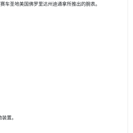
劳力士致敬赛车圣地美国佛罗里达州迪通拿所推出的腕表。
动装置。