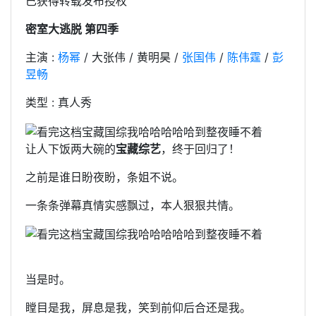
已获得转载发布授权
密室大逃脱 第四季
主演 :
杨幂
/ 大张伟 / 黄明昊 /
张国伟
/
陈伟霆
/
彭
昱畅
类型 : 真人秀
让人下饭两大碗的
宝藏综艺
，终于回归了！
之前是谁日盼夜盼，条姐不说。
一条条弹幕真情实感飘过，本人狠狠共情。
当是时。
瞠目是我，屏息是我，笑到前仰后合还是我。