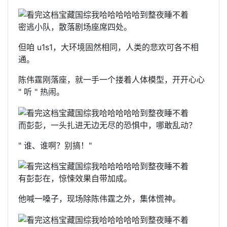
密逃小队，散落剧场座席四处。
但咱 u1s1，大环境固然相同，人类的悲欢可各不相
通。
陈伟霆刚落座，就一手一个搂着人体模型，开开心心
" 听 " 热闹。
而彭彭，一头扎进无边无尽的恐惧中，哪敢乱动？
" 谁、谁啊？别搞！"
有彭彭在，惊悚效果自带加成。
他喊一嗓子，现场除陈伟霆之外，集体慌神。