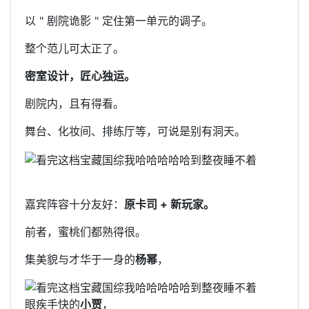
以 " 剧院诡影 " 定住第一单元的调子。
整个范儿可太正了。
密室设计，匠心独运。
剧院内，且有得看。
舞台、化妆间、排练厅等，可说是别有洞天。
嘉宾阵容十分友好：
原卡司 + 新玩家。
前者，蜜桃们都熟得很。
集美貌与才华于一身的
杨幂
，
眼疾手快的
小贾
，