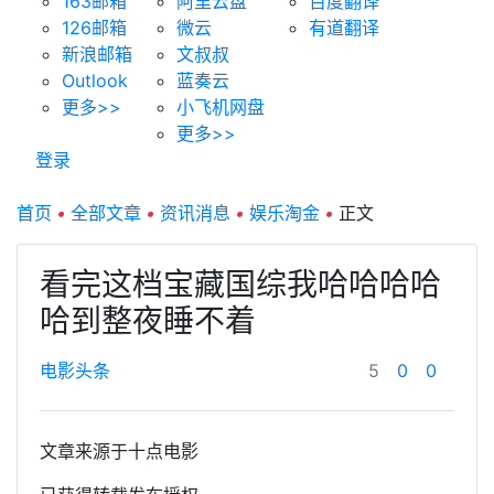
163邮箱
阿里云盘
百度翻译
126邮箱
微云
有道翻译
新浪邮箱
文叔叔
Outlook
蓝奏云
更多>>
小飞机网盘
更多>>
登录
首页
•
全部文章
•
资讯消息
•
娱乐淘金
•
正文
看完这档宝藏国综我哈哈哈哈
哈到整夜睡不着
电影头条
5
0
0
文章来源于十点电影