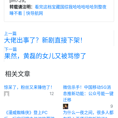
pm7:29。
转载请注明：
看完这档宝藏国综我哈哈哈哈哈到整夜
睡不着 | 快导航网
上一篇
大佬出事了？新剧直接下架！
下一篇
果然，黄磊的女儿又被骂惨了
相关文章
惊呆了，粉丝又来锤他了！
微信杀手！中国移动5G消
12
息推新功能：公众号能一键
迁移
9
《漫威蜘蛛侠》登上PC
为什么一夜之间，很多人都