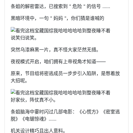
条姐的解密雷达，已搜索到 " 危险 " 的信号 ……
黑暗环境中，一句 " 妈妈 "，你们猜是谁喊的
说笑归说笑。
突然乌漆麻黑一片，真不怪大家茫然无措。
夜视模式开启，咱们拥有上帝视角才知道——
原来，节目组将密逃成员一步步引入陷阱，是憋着放
大招呢。
好家伙，阵仗真不小。
条姐脑海中霎时闪过几部电影：《心慌方》《密室逃
脱》《电锯惊魂》……
机关设计精巧且出人意料。