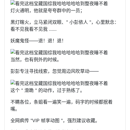
灯火通明，他就是夸夸群中的一员；
黑灯瞎火，立马紧闭双眼、" 小彭依人 "，心里默念：
看不见我看不见我 ……
妖魔鬼怪——退！退！退！
当然，也有例外的时候。
彭彭专注寻找线索，忽觉周边风吹草动——
这个 " 滑跪 " 的动作，过于熟练了。
不瞒各位，条姐看一遍笑一遍，码字的时候都抿着
嘴。
全网疯传 "VIP 帧享动图 "，强烈建议收藏。