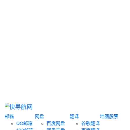
网盘搜索
书籍搜索
文案大全
聚合搜索
资源分享
博客论坛
探索发现
趣站
酷站
全景
临时邮箱
榜单排名
邮箱
网盘
翻译
地图
股票
QQ邮箱
百度网盘
谷歌翻译