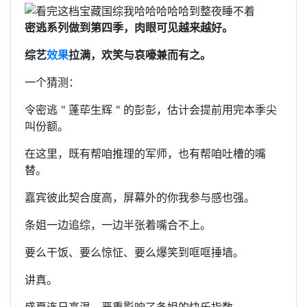
密逃系列做到第四季，肉眼可见越来越好。
综艺
效果
拉满，欢笑与哀嚎兼而有之。
一个猜测：
令密逃 " 蓬荜生辉 " 的彭彭，估计会提前用完本季尖
叫份额。
在这里，既有帮咱推理的军师，也有帮咱吐槽的嘴
替。
嘉宾彼此契合度高，屏幕外的你我参与感也强。
条姐一边追综，一边半张着嘴合不上。
要么干饭、要么惊怔、要么爆笑到哐哐捶墙。
讲真。
盛夏连日高温，严重影响了条姐的快乐指数。