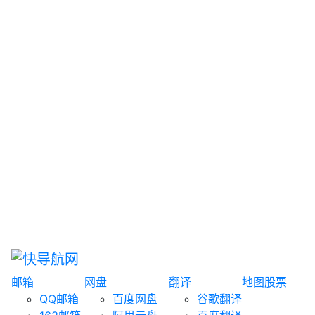
网盘搜索
书籍搜索
文案大全
聚合搜索
资源分享
博客论坛
探索发现
趣站
酷站
全景
临时邮箱
榜单排名
邮箱
网盘
翻译
地图
股票
QQ邮箱
百度网盘
谷歌翻译