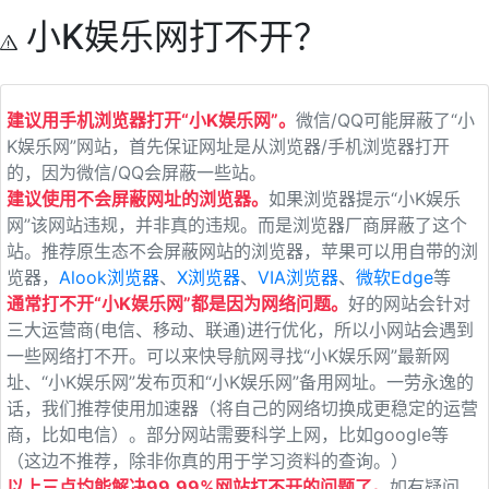
小K娱乐网打不开？
建议用手机浏览器打开“小K娱乐网”。
微信/QQ可能屏蔽了“小
K娱乐网”网站，首先保证网址是从浏览器/手机浏览器打开
的，因为微信/QQ会屏蔽一些站。
建议使用不会屏蔽网址的浏览器。
如果浏览器提示“小K娱乐
网”该网站违规，并非真的违规。而是浏览器厂商屏蔽了这个
站。推荐原生态不会屏蔽网站的浏览器，苹果可以用自带的浏
览器，
Alook浏览器
、
X浏览器
、
VIA浏览器
、
微软Edge
等
通常打不开“小K娱乐网”都是因为网络问题。
好的网站会针对
三大运营商(电信、移动、联通)进行优化，所以小网站会遇到
一些网络打不开。可以来快导航网寻找“小K娱乐网”最新网
址、“小K娱乐网”发布页和“小K娱乐网”备用网址。一劳永逸的
话，我们推荐使用加速器（将自己的网络切换成更稳定的运营
商，比如电信）。部分网站需要科学上网，比如google等
（这边不推荐，除非你真的用于学习资料的查询。）
以上三点均能解决99.99%网站打不开的问题了。
如有疑问，