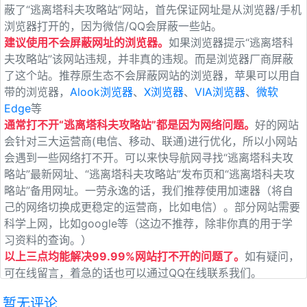
蔽了“逃离塔科夫攻略站”网站，首先保证网址是从浏览器/手机
浏览器打开的，因为微信/QQ会屏蔽一些站。
建议使用不会屏蔽网址的浏览器。
如果浏览器提示“逃离塔科
夫攻略站”该网站违规，并非真的违规。而是浏览器厂商屏蔽
了这个站。推荐原生态不会屏蔽网站的浏览器，苹果可以用自
带的浏览器，
Alook浏览器
、
X浏览器
、
VIA浏览器
、
微软
Edge
等
通常打不开“逃离塔科夫攻略站”都是因为网络问题。
好的网站
会针对三大运营商(电信、移动、联通)进行优化，所以小网站
会遇到一些网络打不开。可以来快导航网寻找“逃离塔科夫攻
略站”最新网址、“逃离塔科夫攻略站”发布页和“逃离塔科夫攻
略站”备用网址。一劳永逸的话，我们推荐使用加速器（将自
己的网络切换成更稳定的运营商，比如电信）。部分网站需要
科学上网，比如google等（这边不推荐，除非你真的用于学
习资料的查询。）
以上三点均能解决99.99%网站打不开的问题了。
如有疑问，
可在线留言，着急的话也可以通过QQ在线联系我们。
暂无评论