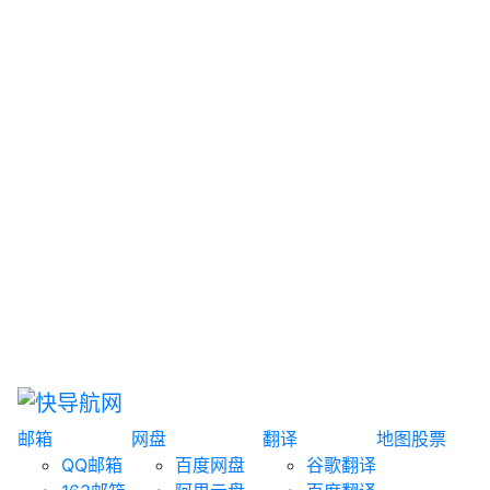
网盘搜索
书籍搜索
文案大全
聚合搜索
资源分享
博客论坛
探索发现
趣站
酷站
全景
临时邮箱
榜单排名
邮箱
网盘
翻译
地图
股票
QQ邮箱
百度网盘
谷歌翻译