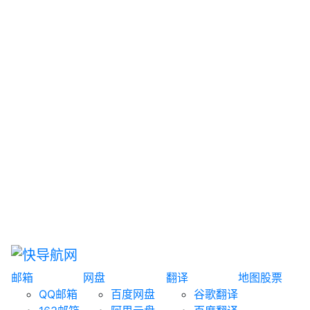
网盘搜索
书籍搜索
文案大全
聚合搜索
资源分享
博客论坛
探索发现
趣站
酷站
全景
临时邮箱
榜单排名
邮箱
网盘
翻译
地图
股票
QQ邮箱
百度网盘
谷歌翻译