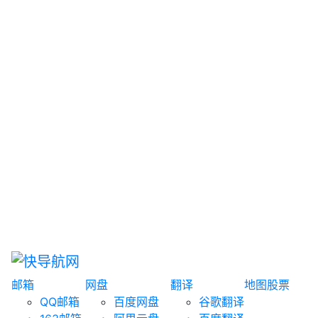
网盘搜索
书籍搜索
文案大全
聚合搜索
资源分享
博客论坛
探索发现
趣站
酷站
全景
临时邮箱
榜单排名
邮箱
网盘
翻译
地图
股票
QQ邮箱
百度网盘
谷歌翻译