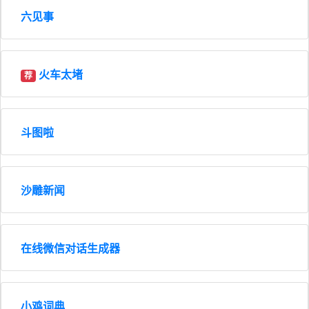
六见事
火车太堵
荐
斗图啦
沙雕新闻
在线微信对话生成器
小鸡词典