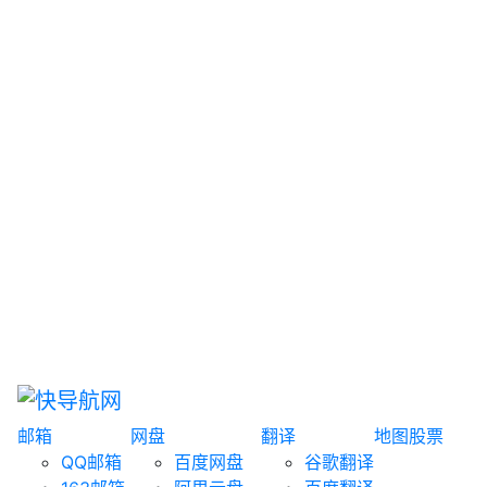
网盘搜索
书籍搜索
文案大全
聚合搜索
资源分享
博客论坛
探索发现
趣站
酷站
全景
临时邮箱
榜单排名
邮箱
网盘
翻译
地图
股票
QQ邮箱
百度网盘
谷歌翻译