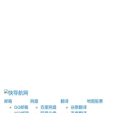
网盘搜索
书籍搜索
文案大全
聚合搜索
资源分享
博客论坛
探索发现
趣站
酷站
全景
临时邮箱
榜单排名
邮箱
网盘
翻译
地图
股票
QQ邮箱
百度网盘
谷歌翻译