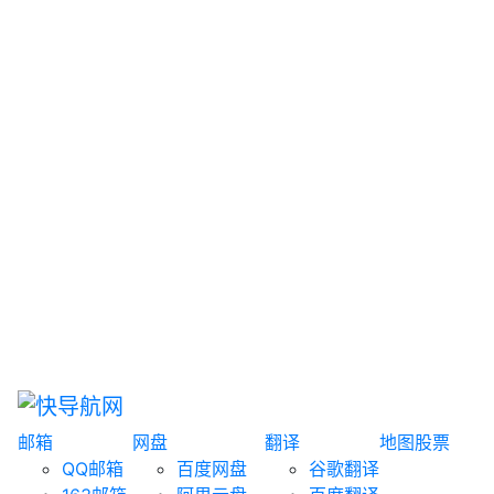
网盘搜索
书籍搜索
文案大全
聚合搜索
资源分享
博客论坛
探索发现
趣站
酷站
全景
临时邮箱
榜单排名
邮箱
网盘
翻译
地图
股票
QQ邮箱
百度网盘
谷歌翻译