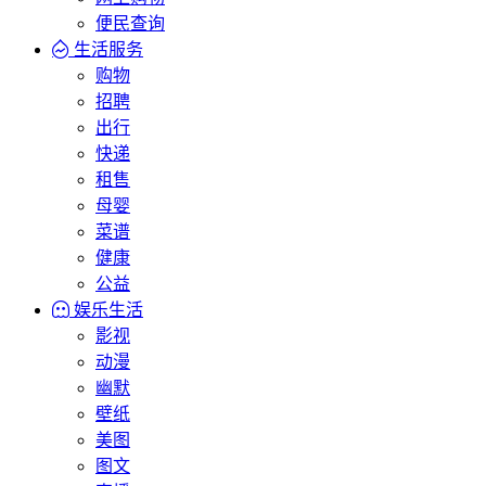
便民查询
生活服务
购物
招聘
出行
快递
租售
母婴
菜谱
健康
公益
娱乐生活
影视
动漫
幽默
壁纸
美图
图文