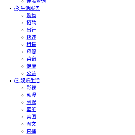
便民查询
生活服务
购物
招聘
出行
快递
租售
母婴
菜谱
健康
公益
娱乐生活
影视
动漫
幽默
壁纸
美图
图文
直播