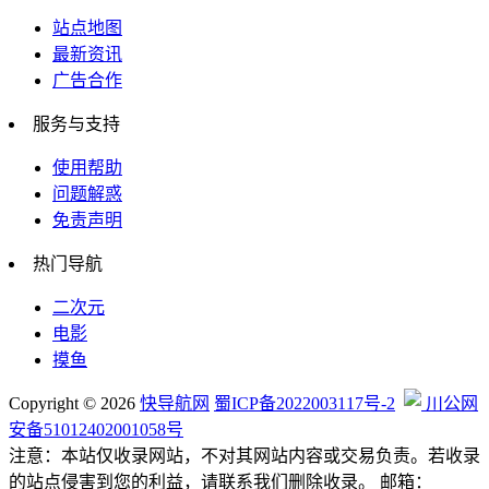
站点地图
最新资讯
行业企业
广告合作
服务与支持
使用帮助
自媒体相关
问题解惑
免责声明
热门导航
网络科技
二次元
电影
摸鱼
编程帮手
Copyright © 2026
快导航网
蜀ICP备2022003117号-2
川公网
安备51012402001058号
注意：本站仅收录网站，不对其网站内容或交易负责。若收录
的站点侵害到您的利益，请联系我们删除收录。 邮箱：