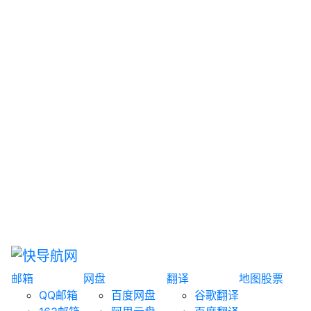
网盘搜索
书籍搜索
文案大全
聚合搜索
资源分享
博客论坛
探索发现
趣站
酷站
全景
临时邮箱
榜单排名
邮箱
网盘
翻译
地图
股票
QQ邮箱
百度网盘
谷歌翻译