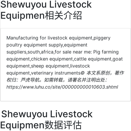
Shewuyou Livestock
Equipmen相关介绍
Manufacturing for livestock equipment,piggery
poultry equipment supply,equipment
suppliers,south,africa,for sale near me: Pig farming
equipment,chicken equipment,cattle equipment,goat
equipment,sheep equipment,livestock
equipment,veterinary instruments
© 本文系原创，著作
权归：芦虎导航。如需转载，请署名并注明出处：
https://www.luhu.co/site/000000000010603.shtml
Shewuyou Livestock
Equipmen数据评估