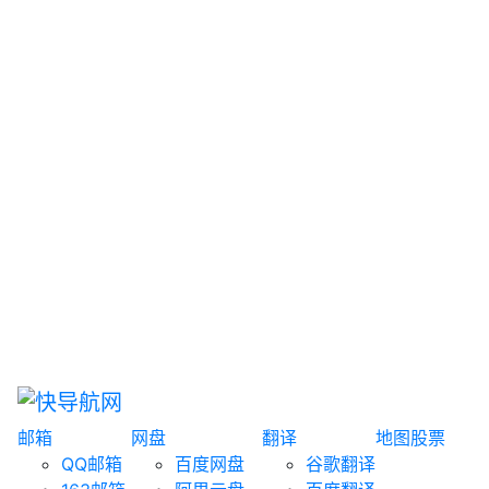
网盘搜索
书籍搜索
文案大全
聚合搜索
资源分享
博客论坛
探索发现
趣站
酷站
全景
临时邮箱
榜单排名
邮箱
网盘
翻译
地图
股票
QQ邮箱
百度网盘
谷歌翻译