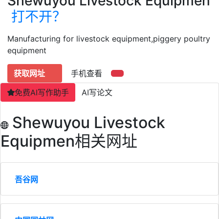
Shewuyou Livestock Equipmen
打不开？
Manufacturing for livestock equipment,piggery poultry
equipment
获取网址
手机查看
免费AI写作助手
AI写论文
Shewuyou Livestock
Equipmen相关网址
吾谷网