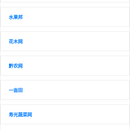
水果邦
花木网
黔农网
一亩田
寿光蔬菜网