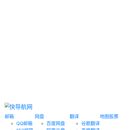
网盘搜索
书籍搜索
文案大全
聚合搜索
资源分享
博客论坛
探索发现
趣站
酷站
全景
临时邮箱
榜单排名
邮箱
网盘
翻译
地图
股票
QQ邮箱
百度网盘
谷歌翻译