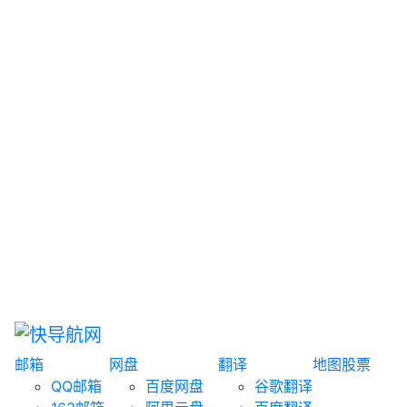
网盘搜索
书籍搜索
文案大全
聚合搜索
资源分享
博客论坛
探索发现
趣站
酷站
全景
临时邮箱
榜单排名
邮箱
网盘
翻译
地图
股票
QQ邮箱
百度网盘
谷歌翻译