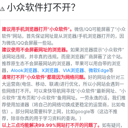
小众软件打不开？
建议用手机浏览器打开“小众软件”。
微信/QQ可能屏蔽了“小众
软件”网站，首先保证网址是从浏览器/手机浏览器打开的，因
为微信/QQ会屏蔽一些站。
建议使用不会屏蔽网址的浏览器。
如果浏览器提示“小众软件”
该网站违规，并非真的违规。而是浏览器厂商屏蔽了这个站。
推荐原生态不会屏蔽网站的浏览器，苹果可以用自带的浏览
器，
Alook浏览器
、
X浏览器
、
VIA浏览器
、
微软Edge
等
通常打不开“小众软件”都是因为网络问题。
好的网站会针对三
大运营商(电信、移动、联通)进行优化，所以小网站会遇到一
些网络打不开。可以来快导航网寻找“小众软件”最新网址、“小
众软件”发布页和“小众软件”备用网址。一劳永逸的话，我们推
荐使用加速器（将自己的网络切换成更稳定的运营商，比如电
信）。部分网站需要科学上网，比如google等（这边不推
荐，除非你真的用于学习资料的查询。）
以上三点均能解决99.99%网站打不开的问题了。
如有疑问，