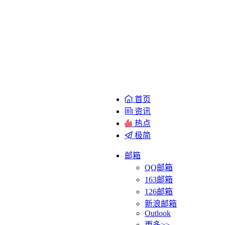
首页
资讯
热点
极简
邮箱
QQ邮箱
163邮箱
126邮箱
新浪邮箱
Outlook
更多>>